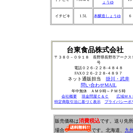
ょうゆ
イチビキ
1.5L
本醸造しょうゆ
6
台東食品株式会社
〒３８０－０９１８ 長野県長野市アークス
号
電話０２６-２２８-４８４８
FAX０２６-２２８-４８９７
ネット通販担当
掛川・武井
問い合わせMAIL
年中無休 ＡＭ９時～ＰＭ５時
会社概要
現金問屋Ｃ＆Ｃ
広域ＭＡ
特定商取引法に基づく表示
プライバシーポ
消費税込
販売価格は
です。送り先
場合
です。北海道、
九