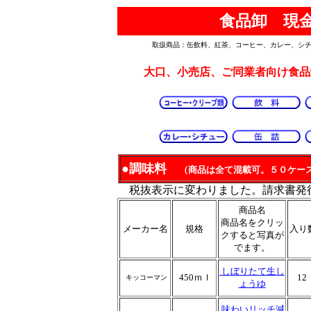
食品卸 現金
取扱商品：缶飲料、紅茶、コーヒー、カレー、シチ
大口、小売店、ご同業者向け食品
●
調味料
（商品は全て混載可。５０ケー
税抜表示に変わりました。請求書発
商品名
商品名をクリッ
メーカー名
規格
入り
クすると写真が
でます
。
しぼりたて生し
450ｍｌ
12
キッコーマン
ょうゆ
味わいリッチ減