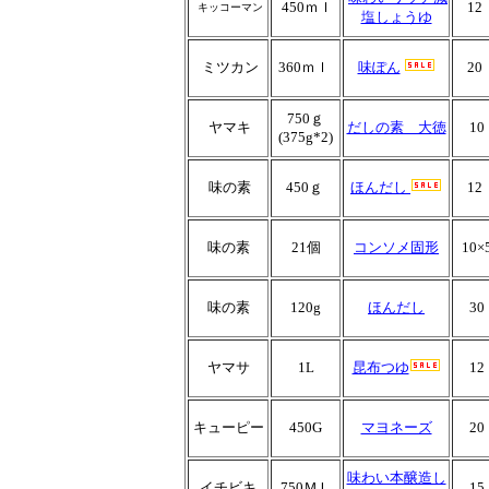
450ｍｌ
12
キッコーマン
塩しょうゆ
ミツカン
360ｍｌ
味ぽん
20
750ｇ
ヤマキ
だしの素 大徳
10
(375g*2)
味の素
450ｇ
ほんだし
12
味の素
21個
コンソメ固形
10×
味の素
120g
ほんだし
30
ヤマサ
1L
昆布つゆ
12
キューピー
450G
マヨネーズ
20
味わい本醸造し
イチビキ
750ＭＬ
15